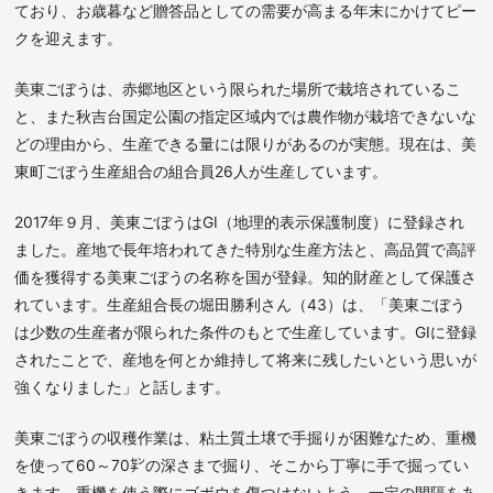
ており、お歳暮など贈答品としての需要が高まる年末にかけてピー
クを迎えます。
美東ごぼうは、赤郷地区という限られた場所で栽培されているこ
と、また秋吉台国定公園の指定区域内では農作物が栽培できないな
どの理由から、生産できる量には限りがあるのが実態。現在は、美
東町ごぼう生産組合の組合員26人が生産しています。
2017年９月、美東ごぼうはGI（地理的表示保護制度）に登録され
ました。産地で長年培われてきた特別な生産方法と、高品質で高評
価を獲得する美東ごぼうの名称を国が登録。知的財産として保護さ
れています。生産組合長の堀田勝利さん（43）は、「美東ごぼう
は少数の生産者が限られた条件のもとで生産しています。GIに登録
されたことで、産地を何とか維持して将来に残したいという思いが
強くなりました」と話します。
美東ごぼうの収穫作業は、粘土質土壌で手掘りが困難なため、重機
を使って60～70㌢の深さまで掘り、そこから丁寧に手で掘ってい
きます。重機を使う際にゴボウを傷つけないよう、一定の間隔をあ