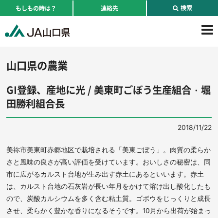
検索
もしもの時は？
連絡先
山口県の農業
GI登録、産地に光 / 美東町ごぼう生産組合・堀
田勝利組合長
2018/11/22
美祢市美東町赤郷地区で栽培される「美東ごぼう」。肉質の柔らか
さと風味の良さが高い評価を受けています。おいしさの秘密は、同
市に広がるカルスト台地が生み出す赤土にあるといいます。赤土
は、カルスト台地の石灰岩が長い年月をかけて溶け出し酸化したも
ので、炭酸カルシウムを多く含む粘土質。ゴボウをじっくりと成長
させ、柔らかく豊かな香りになるそうです。10月から出荷が始まっ