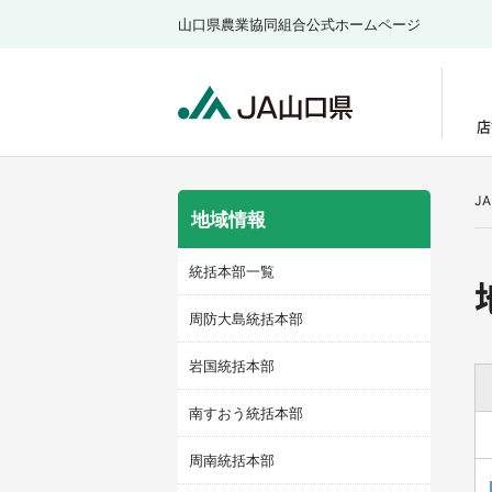
山口県農業協同組合公式ホームページ
店
J
地域情報
統括本部一覧
周防大島統括本部
岩国統括本部
南すおう統括本部
周南統括本部