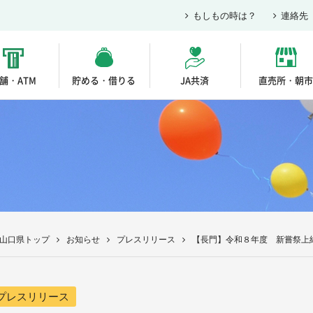
もしもの時は？
連絡先
舗・ATM
貯める・借りる
JA共済
直売所・朝市
A山口県トップ
お知らせ
プレスリリース
【長門】令和８年度 新嘗祭上
プレスリリース