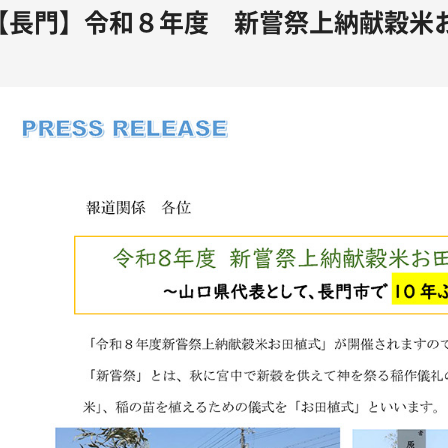
【長門】令和８年度 新嘗祭上納献穀米