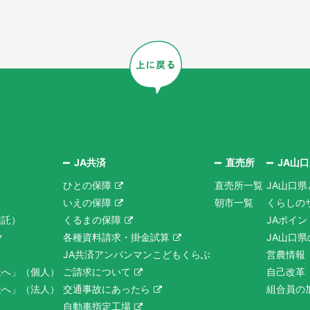
JA共済
直売所
JA山
ひとの保障
直売所一覧
JA山口県
いえの保障
朝市一覧
くらしの
信託）
くるまの保障
JAポイ
ク
各種資料請求・掛金試算
JA山口
JA共済アンパンマンこどもくらぶ
営農情報
様へ」（個人）
ご請求について
自己改革
様へ」（法人）
交通事故にあったら
組合員の
自動車指定工場