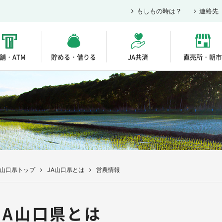
もしもの時は？
連絡先
舗・ATM
貯める・借りる
JA共済
直売所・朝市
A山口県トップ
JA山口県とは
営農情報
JA山口県とは