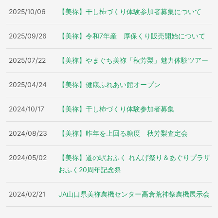
2025/10/06
【美祢】干し柿づくり体験参加者募集について
2025/09/26
【美祢】令和7年産 厚保くり販売開始について
2025/07/22
【美祢】やまぐち美祢「秋芳梨」魅力体験ツアー
2025/04/24
【美祢】健康ふれあい館オープン
2024/10/17
【美祢】干し柿づくり体験参加者募集
2024/08/23
【美祢】昨年を上回る糖度 秋芳梨査定会
2024/05/02
【美祢】道の駅おふく れんげ祭り＆あぐりプラザ
おふく20周年記念祭
2024/02/21
JA山口県美祢農機センター高倉荒神祭農機展示会