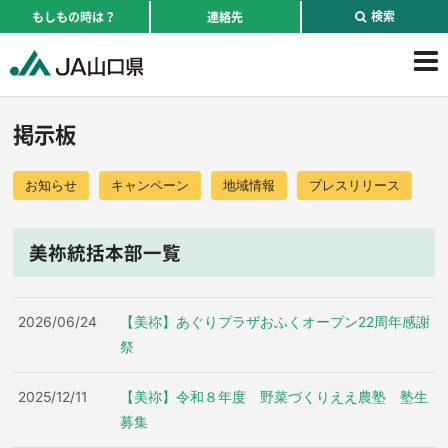
検索
もしもの時は？
連絡先
掲示板
お知らせ
キャンペーン
地域情報
プレスリリース
美祢統括本部一覧
2026/06/24
【美祢】あぐりプラザおふくオープン22周年感謝
祭
2025/12/11
【美祢】令和８年度 野菜づくりええ農塾 塾生
募集