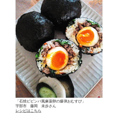
「石焼ビビンバ風麻薬卵の爆弾おむすび」
宇部市 藤岡 未歩さん
レシピはこちら