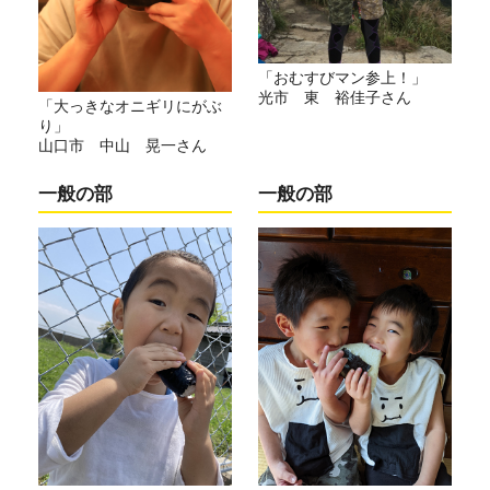
「おむすびマン参上！」
光市 東 裕佳子さん
「大っきなオニギリにがぶ
り」
山口市 中山 晃一さん
一般の部
一般の部