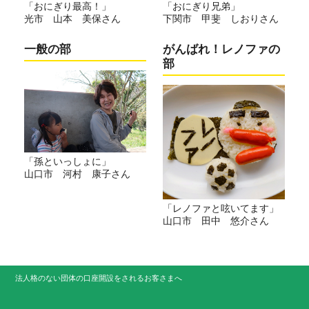
「おにぎり兄弟」
「おにぎり最高！」
下関市 甲斐 しおりさん
光市 山本 美保さん
一般の部
がんばれ！レノファの
部
「孫といっしょに」
山口市 河村 康子さん
「レノファと呟いてます」
山口市 田中 悠介さん
法人格のない団体の口座開設をされるお客さまへ