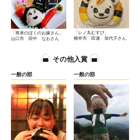
「レノ丸むすび」
「将来のぼくのお嫁さん」
柳井市 田邊 加代子さん
山口市 田中 なおさん
その他入賞
一般の部
一般の部