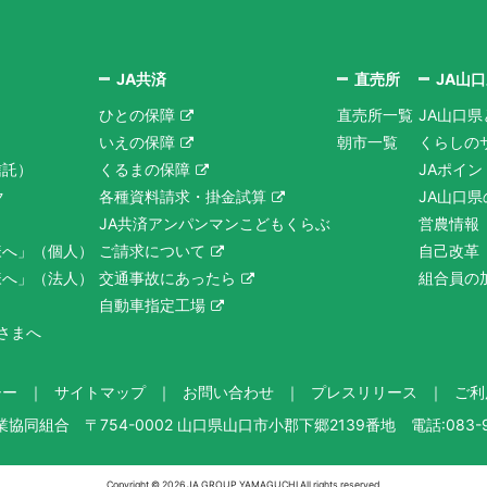
JA共済
直売所
JA山
ひとの保障
直売所一覧
JA山口県
いえの保障
朝市一覧
くらしの
信託）
くるまの保障
JAポイ
ク
各種資料請求・掛金試算
JA山口
JA共済アンパンマンこどもくらぶ
営農情報
様へ」（個人）
ご請求について
自己改革
様へ」（法人）
交通事故にあったら
組合員の
自動車指定工場
さまへ
シー
サイトマップ
お問い合わせ
プレスリリース
ご利
業協同組合
〒754-0002 山口県山口市小郡下郷2139番地
電話:083-9
Copyright ©
2026 JA GROUP YAMAGUCHI All rights reserved.