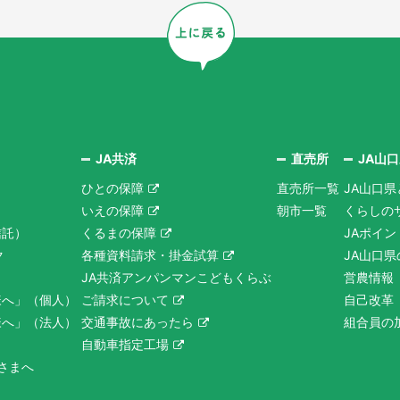
JA共済
直売所
JA山
ひとの保障
直売所一覧
JA山口県
いえの保障
朝市一覧
くらしの
信託）
くるまの保障
JAポイ
ク
各種資料請求・掛金試算
JA山口
JA共済アンパンマンこどもくらぶ
営農情報
様へ」（個人）
ご請求について
自己改革
様へ」（法人）
交通事故にあったら
組合員の
自動車指定工場
さまへ