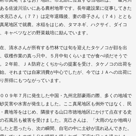
ある佐波川沿いにある農村地帯です。長年建設業に従事してきた
水克己さん（７７）は定年退職後、妻の蓉子さん（７４）ととも
真尾地区で就農。水稲をはじめ、タマネギ、ハクサイ、ダイコ
、キャベツなどの野菜栽培に励んでいます。
在、清水さんが所有する竹林では旬を迎えたタケノコが顔を出
、収穫作業の真っ只中。５月中旬くらいまでが食べ頃だそうで
。２年前、ＪＡ防府とくぢからの提案を受け、タケノコの出荷を
始。それまでは自家消費が中心でしたが、今ではＪＡへの出荷に
り所得にもつながっています。
００９年７月に発生した中国・九州北部豪雨の際、多くの地域で
砂災害や水害が発生しました。ここ真尾地区も例外ではなく、民
・農地等をはじめ、隣接する山口市徳地地区にかけて点在する史
の石風呂も被害を受けました。克己さんは、「大雨のなか地鳴り
したと思ったら、次の瞬間、自宅の中に土砂が流れ込んできた。