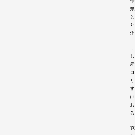
停
県
と
り
消
Ｊ
し
産
コ
サ
す
け
お
る
克