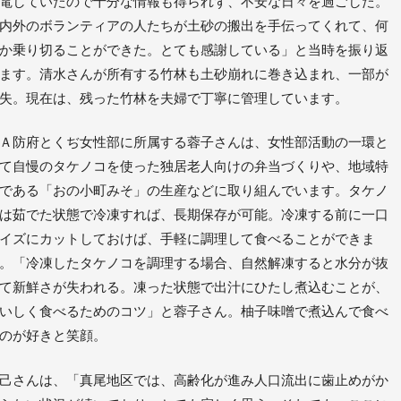
電していたので十分な情報も得られず、不安な日々を過ごした。
内外のボランティアの人たちが土砂の搬出を手伝ってくれて、何
か乗り切ることができた。とても感謝している」と当時を振り返
ます。清水さんが所有する竹林も土砂崩れに巻き込まれ、一部が
失。現在は、残った竹林を夫婦で丁寧に管理しています。
Ａ防府とくぢ女性部に所属する蓉子さんは、女性部活動の一環と
て自慢のタケノコを使った独居老人向けの弁当づくりや、地域特
である「おの小町みそ」の生産などに取り組んでいます。タケノ
は茹でた状態で冷凍すれば、長期保存が可能。冷凍する前に一口
イズにカットしておけば、手軽に調理して食べることができま
。「冷凍したタケノコを調理する場合、自然解凍すると水分が抜
て新鮮さが失われる。凍った状態で出汁にひたし煮込むことが、
いしく食べるためのコツ」と蓉子さん。柚子味噌で煮込んで食べ
のが好きと笑顔。
己さんは、「真尾地区では、高齢化が進み人口流出に歯止めがか