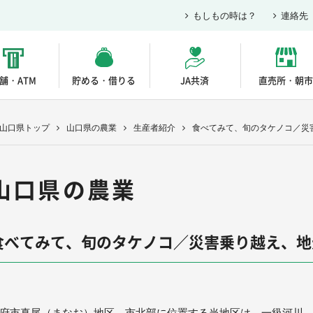
もしもの時は？
連絡先
舗・ATM
貯める・借りる
JA共済
直売所・朝市
A山口県トップ
山口県の農業
生産者紹介
食べてみて、旬のタケノコ／災
山口県の農業
食べてみて、旬のタケノコ／災害乗り越え、地
府市真尾（まなお）地区。市北部に位置する当地区は、一級河川