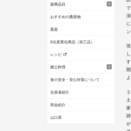
振興品目
で
清
おすすめの農産物
に
畜産
ン
6次産業化商品（加工品）
現
し
レシピ
す
郷土料理
開
よ
食の安全・安心対策について
２
生産者紹介
土
部会紹介
家
跡
山口茶
が